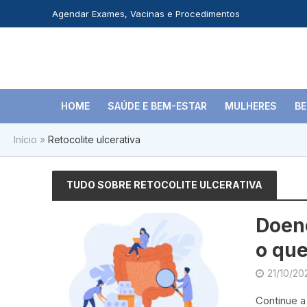
Agendar Exames, Vacinas e Procedimentos
HOME
SAÚDE E BEM-ESTAR
MULHERES
BE
Início
»
Retocolite ulcerativa
TUDO SOBRE RETOCOLITE ULCERATIVA
Doenç
o que
21/10/20
Continue a