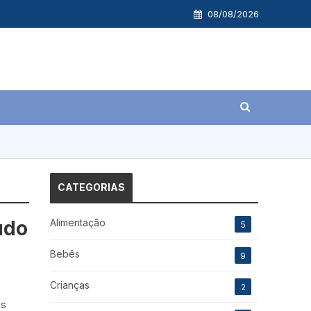
08/08/2026
CATEGORIAS
Alimentação
udo
5
Bebês
9
Crianças
2
as