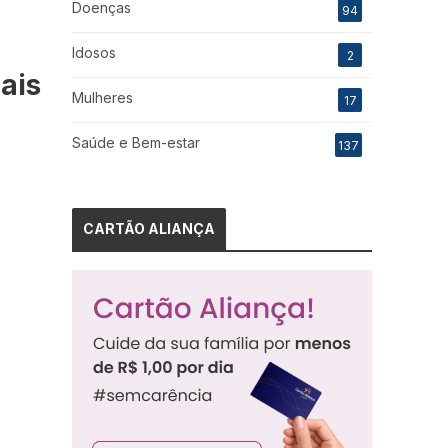
Doenças
94
Idosos
2
ais
Mulheres
17
Saúde e Bem-estar
137
a
CARTÃO ALIANÇA